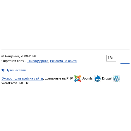
© Академик, 2000-2026
18+
Обратная связь:
Техподдержка
,
Реклама на сайте
👣 Путешествия
Экспорт словарей на сайты
, сделанные на PHP,
Joomla,
Drupal,
WordPress, MODx.